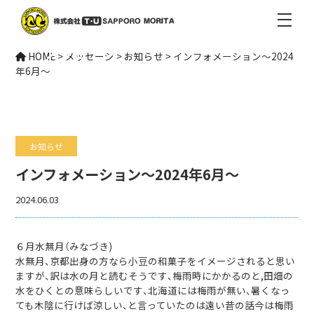
Message
メッセージ
HOME
>
メッセージ
>
お知らせ
>
インフォメーション～2024
年6月～
お知らせ
インフォメーション～2024年6月～
2024.06.03
６月水無月（みなづき)
水無月、京都出身の方なら小豆の和菓子をイメージされると思い
ますが、訳は水の月と読むそうです、梅雨時にかかるのと,田畑の
水をひくとの意味らしいです、北海道には梅雨が無い、暑くなっ
ても木陰に行けば涼しい、と言っていたのは遠い昔の話今は梅雨